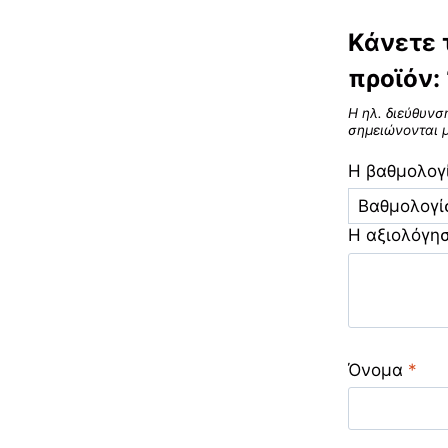
Κάνετε 
προϊόν:
Η ηλ. διεύθυνσ
σημειώνονται 
Η βαθμολογ
Η αξιολόγη
Όνομα
*