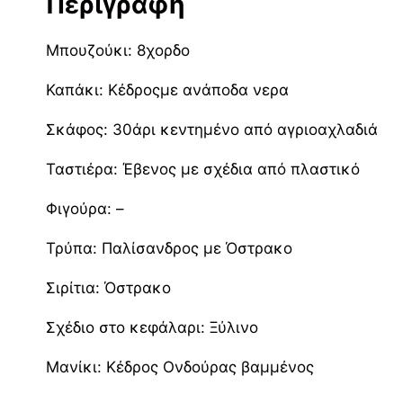
Περιγραφή
Μπουζούκι: 8χορδο
Καπάκι: Κέδροςμε ανάποδα νερα
Σκάφος: 30άρι κεντημένο από αγριοαχλαδιά
Ταστιέρα: Έβενος με σχέδια από πλαστικό
Φιγούρα: –
Τρύπα: Παλίσανδρος με Όστρακο
Σιρίτια: Όστρακο
Σχέδιο στο κεφάλαρι: Ξύλινο
Μανίκι: Κέδρος Ονδούρας βαμμένος