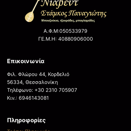
Α.Φ.Μ:050533979
ΓΕ.Μ.Η: 40880906000
Επικοινωνία
Φιλ. Φλώρου 44, Κορδελιό
56334, Θεσσαλονίκη
Τηλέφωνο: +30 2310 705907
Κιν.: 6946143081
Πληροφορίες