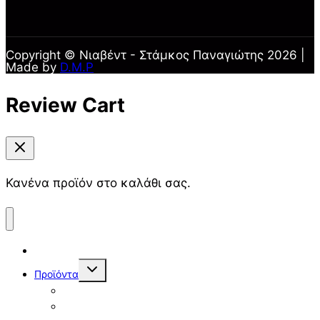
Copyright © Νιαβέντ - Στάμκος Παναγιώτης 2026 |
Made by
D.M.P
Review Cart
Κανένα προϊόν στο καλάθι σας.
Αρχική
Toggle
Προϊόντα
child
menu
Μπουζούκια 8χορδα
Μπουζούκια 6χορδα