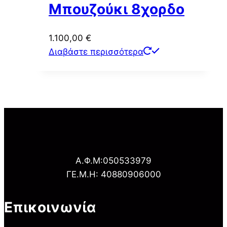
Μπουζούκι 8χορδο
1.100,00
€
Διαβάστε περισσότερα
Α.Φ.Μ:050533979
ΓΕ.Μ.Η: 40880906000
Επικοινωνία