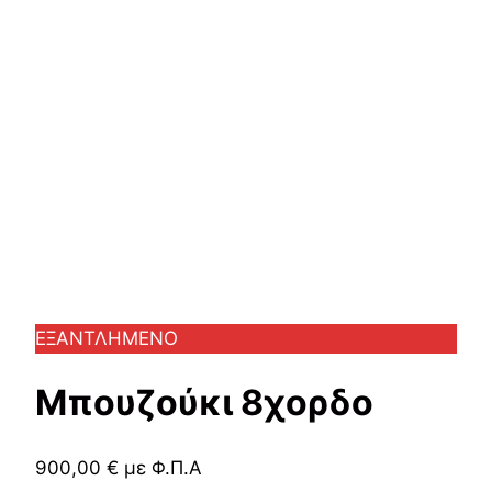
ΕΞΑΝΤΛΗΜΕΝΟ
Μπουζούκι 8χορδο
900,00
€
με Φ.Π.Α